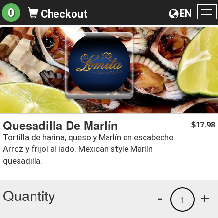
0
EN
Checkout
To
na
Quesadilla De Marlín
17.98
$
Tortilla de harina, queso y Marlín en escabeche.
Arroz y frijol al lado. Mexican style Marlín
quesadilla.
Quantity
-
+
1